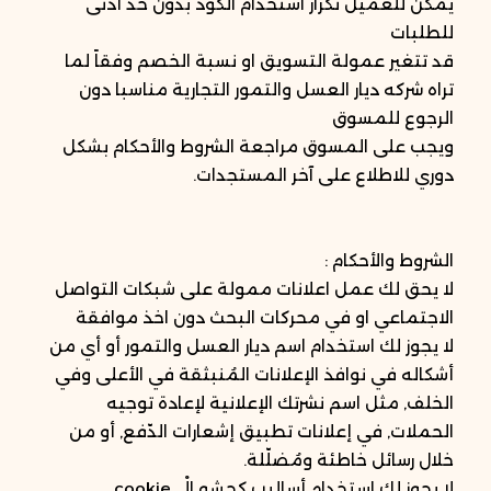
يمكن للعميل تكرار استخدام الكود بدون حد أدنى
للطلبات
قد تتغير عمولة التسويق او نسبة الخصم وفقاً لما
تراه شركه ديار العسل والتمور التجارية مناسبا دون
الرجوع للمسوق
ويجب على المسوق مراجعة الشروط والأحكام بشكل
دوري للاطلاع على آخر المستجدات.
الشروط والأحكام :
لا يحق لك عمل اعلانات ممولة على شبكات التواصل
الاجتماعي او في محركات البحث دون اخذ موافقة
لا يجوز لك استخدام اسم ديار العسل والتمور أو أي من
أشكاله في نوافذ الإعلانات المُنبثقة في الأعلى وفي
الخلف, مثل اسم نشرتك الإعلانية لإعادة توجيه
الحملات, في إعلانات تطبيق إشعارات الدّفع, أو من
خلال رسائل خاطئة ومُضلّلة.
لا يجوز لك استخدام أساليب كحشو الْــ cookie.