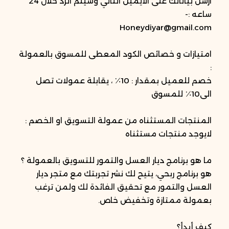
ارسل بياناتك على الايميل التالي وسيتم الرد خلال 24
ساعه :-
Honeydiyar@gmail.com
امتيازات و خصائص الكود المعطى للمسوق بالعمولة
:
خصم للعميل بمقدار : 10٪ ، يقابلة عمولات تصل
الى10٪ للمسوق
المنتجات المستثناه من عمولة التسويق او الخصم :
لايوجد منتجات مستثناه
ما هو برنامج ديار العسل والتمور للتسويق بالعمولة ؟
هو برنامج ربحي، يتيح لك نشر تجربتك مع متجر ديار
العسل والتمور مع تحقيق الفائدة لك ولمن ترغب
بعمولة ممتازة وتخفيض خاص.
كيف أبدأ؟