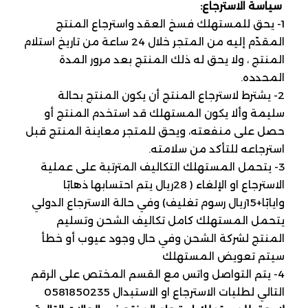
سياسة الاسترجاع:
1- يحق للمستهلك فسخ العقد واسترجاع المنتج
المقدّم إليه من المتجر خلال 24 ساعة من تاريخ استلام
المنتج ، ولا يحق له ذلك المنتج بعد مرور المدة
المحدده.
2- يشترط لاسترجاع المنتج أن يكون المنتج بحالة
سليمة وألا يكون المستهلك قد استخدم المنتج أو
حصل على منفعته، ويحق للمتجر معاينة المنتج قبل
استرجاعه للتأكد من سلامته.
3- يتحمل المستهلك التكاليف المترتبة على عملية
الاسترجاع او الإلغاء ( 28ريال يتم احتسابها ذهابًا
وايابًا+15ريال رسوم تغليف) وفي حالة الاسترجاع الدولي
يتحمل المستهلك كامل تكاليف الشحن وتسليم
المنتج لشركة الشحن وفي حال وجود عيوب أو خطأ
سيتم تعويض المستهلك
4- يتم التواصل واتس مع القسم المختص على الرقم
التالي لطلبات الاسترجاع او الاستبدال 0581850235