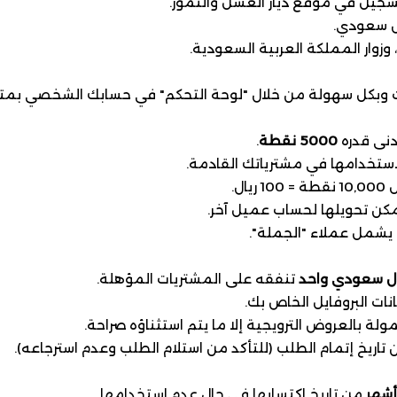
تسجيل في موقع ديار العسل والتمور.
ال سعودي.
زوار المملكة العربية السعودية.
بكل سهولة من خلال "لوحة التحكم" في حسابك الشخصي بمتجر 
أدنى قدره
5000 نقطة
.
استخدامها في مشترياتك القادمة.
 يمكن تحويلها لحساب عميل آخر.
يشمل عملاء "الجملة".
ال سعودي واحد
تنفقه على المشتريات المؤهلة.
ات البروفايل الخاص بك.
 بالعروض الترويجية إلا ما يتم استثناؤه صراحة.
تاريخ إتمام الطلب (للتأكد من استلام الطلب وعدم استرجاعه).
من تاريخ اكتسابها في حال عدم استخدامها.