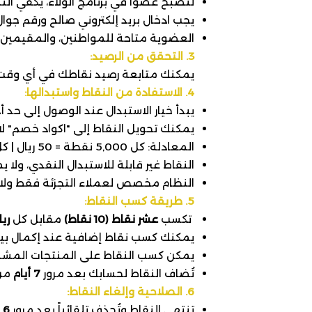
لتصبح عضواً في برنامج الولاء، يكفي ال
يجب ادخال بريد إلكتروني صالح ورقم جو
العضوية متاحة للمواطنين، والمقيمين، و
3. التحقق من الرصيد:
يمكنك متابعة رصيد نقاطك في أي وقت و
4. الاستفادة من النقاط واستبدالها:
يبدأ خيار الاستبدال عند الوصول إلى حد 
يمكنك تحويل النقاط إلى "اكواد خصم" ل
المعادلة: كل 5,000 نقطة = 50 ريال | كل 10,000 نقطة = 100 ريال.
النقاط غير قابلة للاستبدال النقدي، ولا
النظام مخصص لعملاء التجزئة فقط ولا 
5. طريقة كسب النقاط:
تكسب
عشر نقاط (10 نقاط)
مقابل كل
ري
يمكنك كسب نقاط إضافية عند إكمال بيان
يمكن كسب النقاط على المنتجات المشمولة
تُضاف النقاط لحسابك بعد مرور
7 أيام
من 
6. الصلاحية وإلغاء النقاط:
تنتهي النقاط وتُحذف تلقائياً بعد مرور
6 أشهر